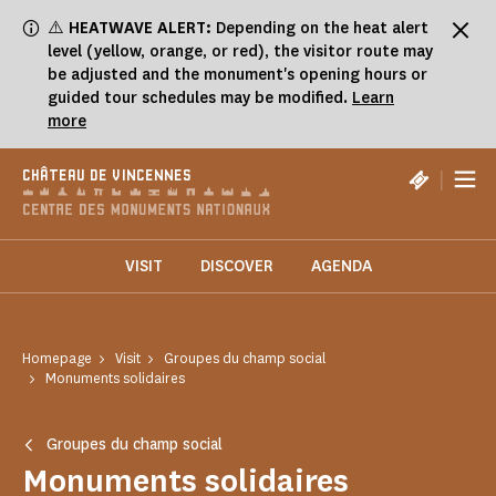
Cookies management panel
⚠️
HEATWAVE ALERT:
Depending on the heat alert
level (yellow, orange, or red), the visitor route may
be adjusted and the monument's opening hours or
guided tour schedules may be modified.
Learn
more
|
CHÂTEAU DE VINCENNES
VISIT
DISCOVER
AGENDA
Homepage
Visit
Groupes du champ social
Monuments solidaires
Groupes du champ social
Monuments solidaires