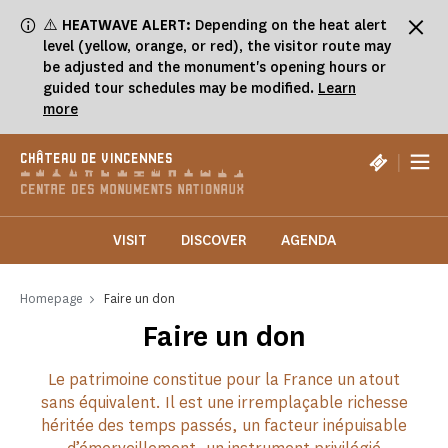
Cookies management panel
⚠️
HEATWAVE ALERT:
Depending on the heat alert
level (yellow, orange, or red), the visitor route may
be adjusted and the monument's opening hours or
guided tour schedules may be modified.
Learn
more
|
CHÂTEAU DE VINCENNES
VISIT
DISCOVER
AGENDA
Homepage
Faire un don
Faire un don
Le patrimoine constitue pour la France un atout
sans équivalent. Il est une irremplaçable richesse
héritée des temps passés, un facteur inépuisable