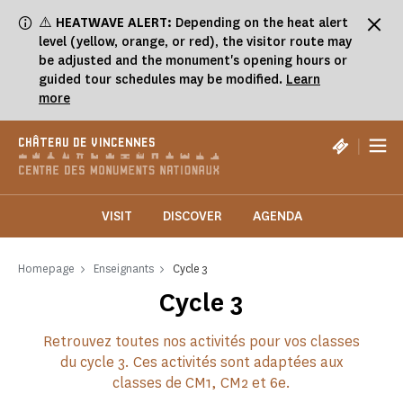
Cookies management panel
⚠️
HEATWAVE ALERT:
Depending on the heat alert
level (yellow, orange, or red), the visitor route may
be adjusted and the monument's opening hours or
guided tour schedules may be modified.
Learn
more
|
CHÂTEAU DE VINCENNES
VISIT
DISCOVER
AGENDA
Homepage
Enseignants
Cycle 3
Cycle 3
Retrouvez toutes nos activités pour vos classes
du cycle 3. Ces activités sont adaptées aux
classes de CM1, CM2 et 6e.