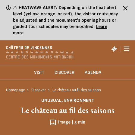
Cookies management panel
⚠️
HEATWAVE ALERT:
Depending on the heat alert
level (yellow, orange, or red), the visitor route may
be adjusted and the monument's opening hours or
guided tour schedules may be modified.
Learn
more
|
CHÂTEAU DE VINCENNES
VISIT
DISCOVER
AGENDA
Homepage
Discover
Le château au fil des saisons
UNUSUAL, ENVIRONMENT
Le château au fil des saisons
Reading time
image |
3 min