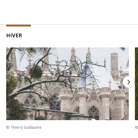
HIVER
See
© Thierry Guillaume
©