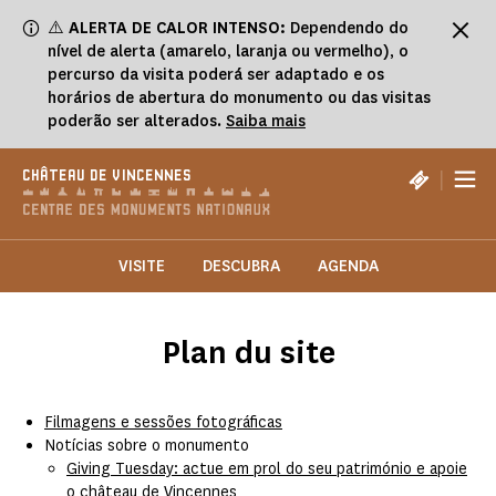
Painel de Gerenciamento de Cookies
⚠️
ALERTA DE CALOR INTENSO:
Dependendo do
nível de alerta (amarelo, laranja ou vermelho), o
percurso da visita poderá ser adaptado e os
horários de abertura do monumento ou das visitas
poderão ser alterados.
Saiba mais
|
CHÂTEAU DE VINCENNES
VISITE
DESCUBRA
AGENDA
Plan du site
Filmagens e sessões fotográficas
Notícias sobre o monumento
Giving Tuesday: actue em prol do seu património e apoie
o château de Vincennes