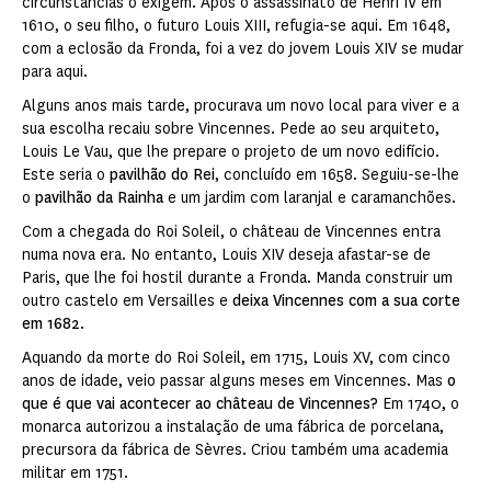
circunstâncias o exigem. Após o assassinato de Henri IV em
1610, o seu filho, o futuro Louis XIII, refugia-se aqui. Em 1648,
com a eclosão da Fronda, foi a vez do jovem Louis XIV se mudar
para aqui.
Alguns anos mais tarde, procurava um novo local para viver e a
sua escolha recaiu sobre Vincennes. Pede ao seu arquiteto,
Louis Le Vau, que lhe prepare o projeto de um novo edifício.
Este seria o
pavilhão do Rei
, concluído em 1658. Seguiu-se-lhe
o
pavilhão da Rainha
e um jardim com laranjal e caramanchões.
Com a chegada do Roi Soleil, o château de Vincennes entra
numa nova era. No entanto, Louis XIV deseja afastar-se de
Paris, que lhe foi hostil durante a Fronda. Manda construir um
outro castelo em Versailles e
deixa Vincennes com a sua corte
em 1682
.
Aquando da morte do Roi Soleil, em 1715, Louis XV, com cinco
anos de idade, veio passar alguns meses em Vincennes. Mas
o
que é que vai acontecer ao château de Vincennes?
Em 1740, o
monarca autorizou a instalação de uma fábrica de porcelana,
precursora da fábrica de Sèvres. Criou também uma academia
militar em 1751.