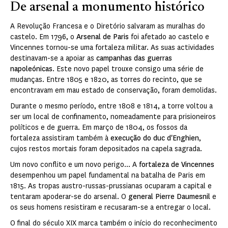
De arsenal a monumento histórico
A Revolução Francesa e o Diretório salvaram as muralhas do
castelo. Em 1796, o
Arsenal de Paris
foi afetado ao castelo e
Vincennes tornou-se uma fortaleza militar. As suas actividades
destinavam-se a apoiar as
campanhas das guerras
napoleónicas
. Este novo papel trouxe consigo uma série de
mudanças. Entre 1805 e 1820, as torres do recinto, que se
encontravam em mau estado de conservação, foram demolidas.
Durante o mesmo período, entre 1808 e 1814, a torre voltou a
ser um local de confinamento, nomeadamente para prisioneiros
políticos e de guerra. Em março de 1804, os fossos da
fortaleza assistiram também à
execução do duc d'Enghien
,
cujos restos mortais foram depositados na capela sagrada.
Um novo conflito e um novo perigo... A
fortaleza de Vincennes
desempenhou um papel fundamental na batalha de Paris em
1815. As tropas austro-russas-prussianas ocuparam a capital e
tentaram apoderar-se do arsenal. O
general Pierre Daumesnil
e
os seus homens resistiram e recusaram-se a entregar o local.
O final do século XIX marca também o início do reconhecimento