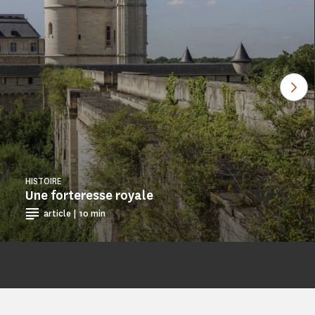
Voi
HISTOIRE
Une forteresse royale
article | 10 min