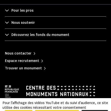
Pour les pros
Nous soutenir
Découvrez les fonds du monument
Nous contacter
Espace recrutement
Trouver un monument
Pour l’affichage des vidéos YouTube et du suivi d'audience, ce site
utilise des cookies nécessitant votre consentement
Mentions légales
|
Politique de confidentialité
|