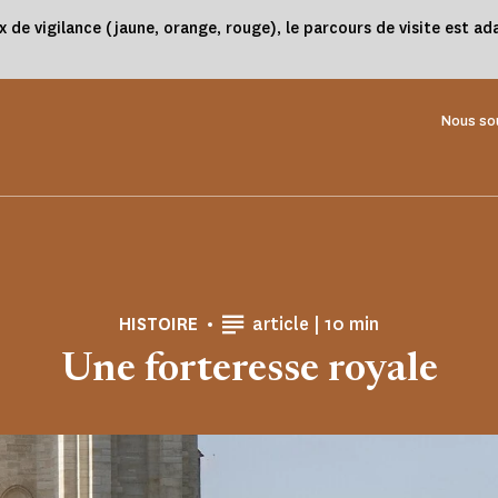
x de vigilance (jaune, orange, rouge), le parcours de visite est 
Nous so
Temps de Lecture
HISTOIRE
article |
10 min
Une forteresse royale