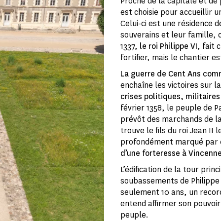
Proche de la capitale et de
est choisie pour accueillir
Celui-ci est une résidence d
souverains et leur famille,
1337,
le roi Philippe VI
, fait
fortifier, mais le chantier e
La guerre de Cent Ans co
enchaîne les victoires sur l
crises politiques, militair
février 1358, le peuple de 
prévôt des marchands de la 
trouve le fils du roi Jean II
profondément marqué par ce
d’une forteresse à Vincenn
L’édification de la tour prin
soubassements de Philippe V
seulement 10 ans, un record
entend affirmer son pouvoir
peuple.