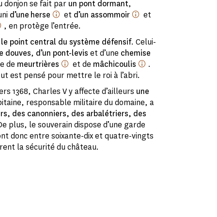
du donjon se fait par
un pont dormant
,
uni
d’une herse
et
d’un assommoir
et
, en protège l’entrée.
e
le point central du système défensif
. Celui-
e douves
,
d’un pont-levis
et d’une
chemise
ée de
meurtrières
et de
mâchicoulis
.
ut est pensé pour mettre le roi à l’abri.
vers 1368, Charles V y affecte d’ailleurs
une
pitaine, responsable militaire du domaine, a
urs, des canonniers, des arbalétriers, des
e plus, le souverain dispose d’une garde
ont donc entre soixante-dix et quatre-vingts
ent la sécurité du château.