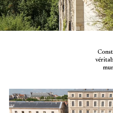
Constr
véritab
muni