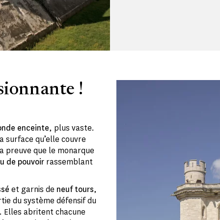
sionnante !
onde enceinte
, plus vaste.
la surface qu’elle couvre
t la preuve que le monarque
eu de pouvoir
rassemblant
ssé
et garnis de
neuf tours
,
rtie du système défensif du
e. Elles abritent chacune