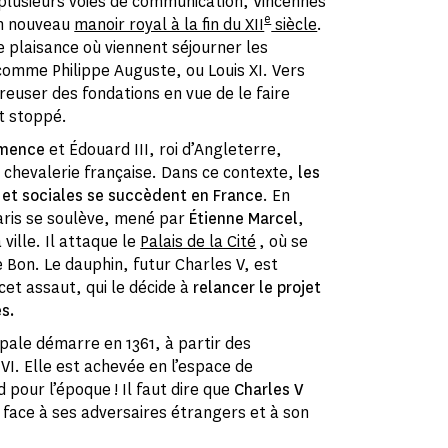
 plusieurs voies de communication, Vincennes
e
 un nouveau
manoir royal à la fin du XII
siècle
.
e plaisance où viennent séjourner les
 comme Philippe Auguste, ou Louis XI. Vers
 creuser des fondations en vue de le faire
st stoppé.
mmence
et Édouard III, roi d’Angleterre,
a chevalerie française. Dans ce contexte,
les
es et sociales se succèdent en France
. En
Paris se soulève, mené par
Étienne Marcel
,
ville. Il attaque le
Palais de la Cité
, où se
 le Bon. Le dauphin, futur Charles V, est
t assaut, qui le décide à
relancer le projet
es.
cipale démarre en 1361, à partir des
I. Elle est achevée en l’espace de
 pour l’époque ! Il faut dire que
Charles V
 face à ses adversaires étrangers et à son