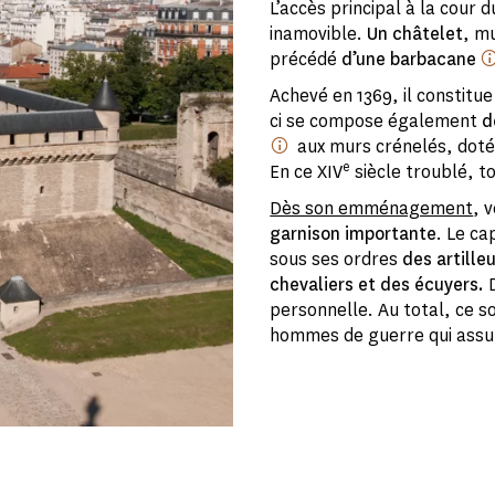
L’accès principal à la cour 
inamovible.
Un châtelet
, m
précédé
d’une barbacane
Achevé en 1369, il constitu
ci se compose également
d
aux murs crénelés, dot
e
En ce XIV
siècle troublé, to
Dès son emménagement
, 
garnison importante
. Le ca
sous ses ordres
des artille
chevaliers et des écuyers.
D
personnelle. Au total, ce s
hommes de guerre qui assur