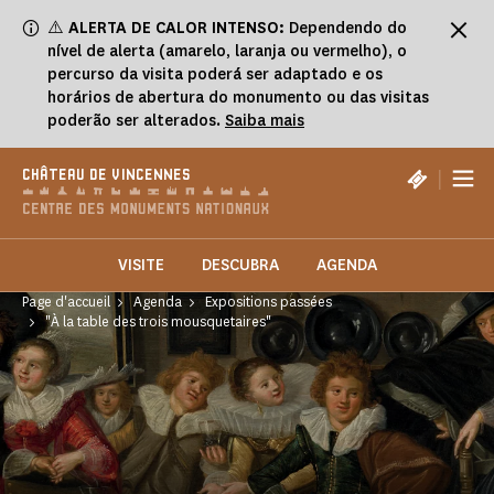
Painel de Gerenciamento de Cookies
⚠️
ALERTA DE CALOR INTENSO:
Dependendo do
nível de alerta (amarelo, laranja ou vermelho), o
percurso da visita poderá ser adaptado e os
horários de abertura do monumento ou das visitas
poderão ser alterados.
Saiba mais
|
CHÂTEAU DE VINCENNES
VISITE
DESCUBRA
AGENDA
Page d'accueil
Agenda
Expositions passées
"À la table des trois mousquetaires"