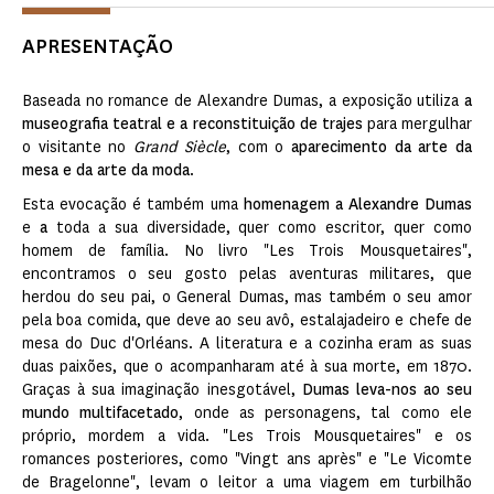
APRESENTAÇÃO
Baseada no romance de Alexandre Dumas, a exposição utiliza
a
museografia teatral e a reconstituição de trajes
para mergulhar
o visitante no
Grand Siècle
, com o
aparecimento da arte da
mesa e da arte da moda
.
Esta evocação é também uma
homenagem a Alexandre Dumas
e
a
toda a sua diversidade, quer como escritor, quer como
homem de família. No livro "Les Trois Mousquetaires",
encontramos o seu gosto pelas aventuras militares, que
herdou do seu pai, o General Dumas, mas também o seu amor
pela boa comida, que deve ao seu avô, estalajadeiro e chefe de
mesa do Duc d'Orléans. A literatura e a cozinha eram as suas
duas paixões, que o acompanharam até à sua morte, em 1870.
Graças à sua imaginação inesgotável,
Dumas leva-nos ao seu
mundo multifacetado
, onde as personagens, tal como ele
próprio, mordem a vida. "Les Trois Mousquetaires" e os
romances posteriores, como "Vingt ans après" e "Le Vicomte
de Bragelonne", levam o leitor a uma viagem em turbilhão