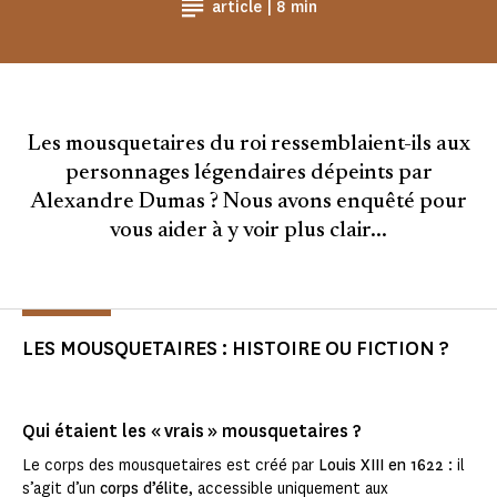
Temps de Lecture
article |
8 min
Les mousquetaires du roi ressemblaient-ils aux
personnages légendaires dépeints par
Alexandre Dumas ? Nous avons enquêté pour
vous aider à y voir plus clair...
LES MOUSQUETAIRES : HISTOIRE OU FICTION ?
Qui étaient les « vrais » mousquetaires ?
Le corps des mousquetaires est créé par
Louis XIII en 1622
: il
s’agit d’un
corps d’élite
, accessible uniquement aux