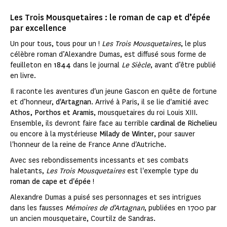
Les Trois Mousquetaires : le roman de cap et d’épée
par excellence
Un pour tous, tous pour un !
Les Trois Mousquetaires
, le plus
célèbre roman d’Alexandre Dumas, est diffusé sous forme de
feuilleton en
1844
dans le journal
Le Siècle
, avant d’être publié
en livre.
Il raconte les aventures d'un jeune Gascon en quête de fortune
et d’honneur,
d'Artagnan
. Arrivé à Paris, il se lie d'amitié avec
Athos, Porthos et Aramis
, mousquetaires du roi Louis XIII.
Ensemble, ils devront faire face au terrible
cardinal de Richelieu
ou encore à la mystérieuse
Milady de Winter
, pour sauver
l'honneur de la reine de France Anne d'Autriche.
Avec ses rebondissements incessants et ses combats
haletants,
Les Trois Mousquetaires
est l'exemple type du
roman de cape et d'épée
!
Alexandre Dumas a puisé ses personnages et ses intrigues
dans les fausses
Mémoires de d'Artagnan
, publiées en 1700 par
un ancien mousquetaire, Courtilz de Sandras.