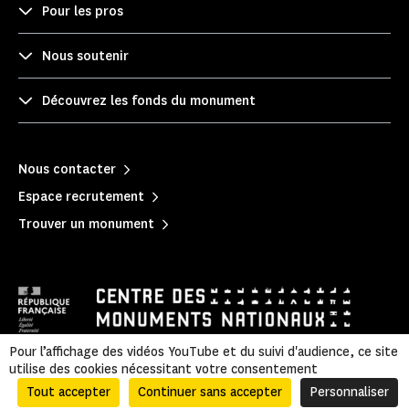
Pour les pros
Nous soutenir
Découvrez les fonds du monument
Nous contacter
Espace recrutement
Trouver un monument
Pour l’affichage des vidéos YouTube et du suivi d'audience, ce site
utilise des cookies nécessitant votre consentement
Mentions légales
|
Politique de confidentialité
|
Informations légales et administratives
|
Accessibilité
|
Plan du site
Tout accepter
Continuer sans accepter
Personnaliser