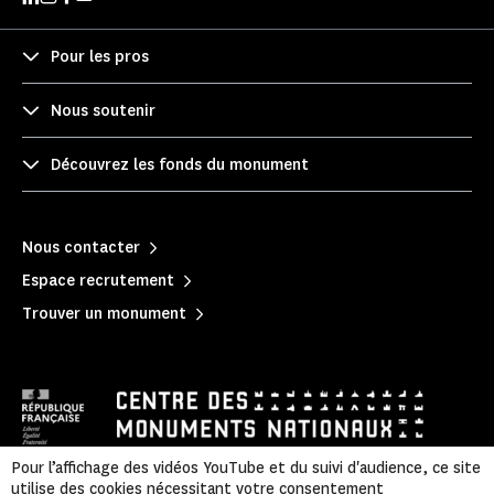
Pour les pros
Nous soutenir
Découvrez les fonds du monument
Nous contacter
Espace recrutement
Trouver un monument
Pour l’affichage des vidéos YouTube et du suivi d'audience, ce site
utilise des cookies nécessitant votre consentement
Mentions légales
|
Politique de confidentialité
|