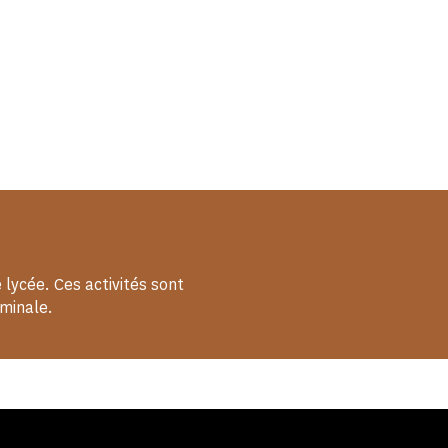
 lycée. Ces activités sont
minale.