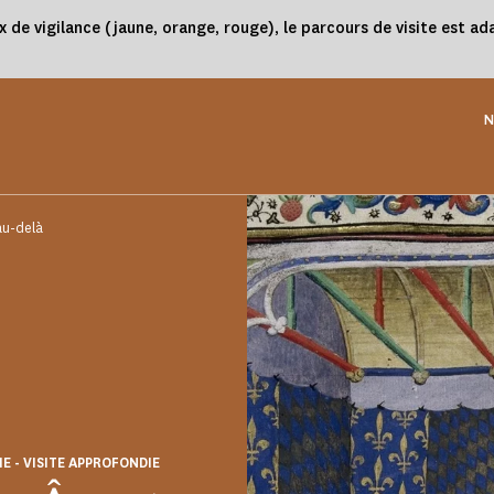
x de vigilance (jaune, orange, rouge), le parcours de visite est 
N
au-delà
IE - VISITE APPROFONDIE