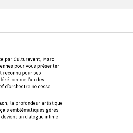
te par Culturevent, Marc
cennes pour vous présenter
nt reconnu pour ses
sidéré comme
l’un des
hef d’orchestre ne cesse
Bach
, la profondeur artistique
ançais emblématiques
gérés
l devient un dialogue intime