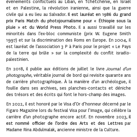
événements conflictuels au Liban, en Tchétchénie, en Israël
et en Palestine, la révolution iranienne, ainsi que la guerre
civile qui a eu lieu au Salvador.
Il est lauréat en 1986 du grand
prix Paris Match du photojournalisme pour « Éthiopie sous la
pluie » et du World Press Photo.
Il a aussi travaillé sur les
minorités dans l’ex-bloc communiste (prix W. Eugene Smith
1997) et sur la discrimination des Roms en Europe. En 2004, il
est lauréat de l’association 3 P à Paris pour le projet « Le Pays
de la terre qui brûle » sur la complexité du conflit israélo-
palestinien.
En 2018, il publie aux éditions de juillet le livre
Journal d’un
photographe
, véritable journal de bord qui revisite quarante ans
de carrière photographique. À la manière d’un archéologue, il
fouille dans ses archives, ses planches-contacts et déniche
des trésors et des écrits qui font le hors-champ des images.
En 2022, il est honoré par le Visa d’Or d’honneur décerné par le
Figaro Magazine lors du festival Visa pour l’Image, qui célèbre la
carrière d’un photographe encore actif. En novembre 2023,
il
est nommé officier de l’ordre des Arts et des Lettres
par
Madame Rina Abdulmalak, ancienne ministre de la Culture.