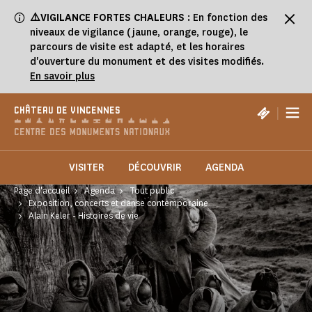
Panneau de gestion des cookies
⚠️VIGILANCE FORTES CHALEURS
: En fonction des
niveaux de vigilance (jaune, orange, rouge), le
parcours de visite est adapté, et les horaires
d'ouverture du monument et des visites modifiés.
En savoir plus
|
CHÂTEAU DE VINCENNES
VISITER
DÉCOUVRIR
AGENDA
Page d'accueil
Agenda
Tout public
Exposition, concerts et danse contemporaine
Alain Keler - Histoires de vie