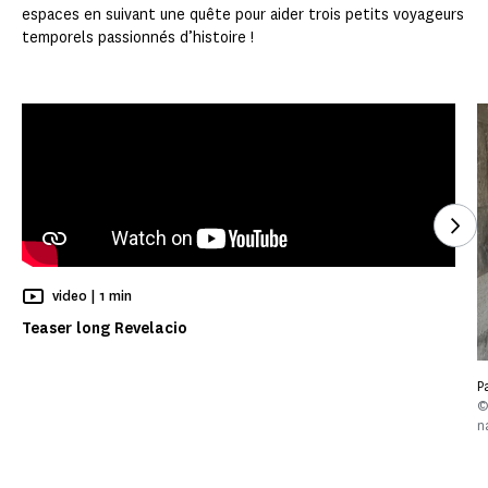
espaces en suivant une quête pour aider trois petits voyageurs
temporels passionnés d’histoire !
Voi
Temps de Lecture
video |
1 min
Teaser long Revelacio
P
©
n