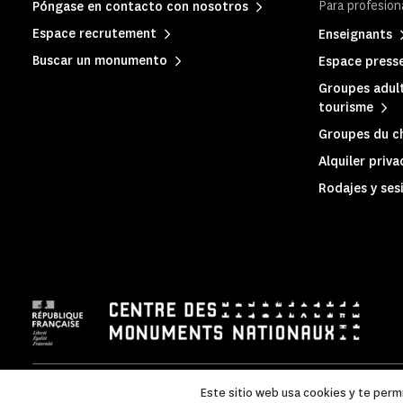
Para profesion
Póngase en contacto con nosotros
Espace recrutement
Enseignants
Buscar un monumento
Espace press
Groupes adult
tourisme
Groupes du c
Alquiler priv
Rodajes y ses
Mentions légales
|
Política de privacidad
|
Información legal
Este sitio web usa cookies y te perm