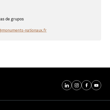
vas de grupos
s@monuments-nationaux.fr