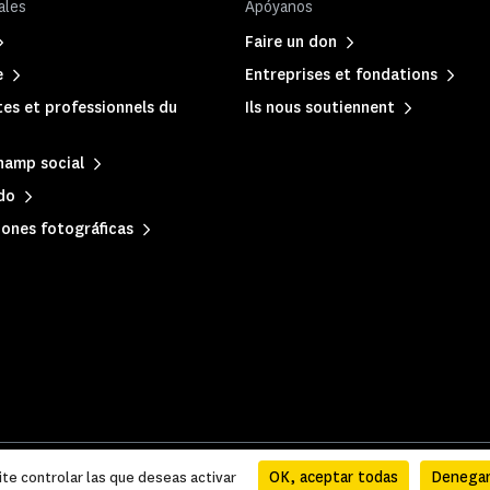
ales
Apóyanos
Faire un don
e
Entreprises et fondations
es et professionnels du
Ils nous soutiennent
hamp social
ado
iones fotográficas
 y administrativa
|
Mapa del sitio
OK, aceptar todas
Denegar
ite controlar las que deseas activar