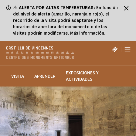
Panel de gestión de cookies
⚠️
ALERTA POR ALTAS TEMPERATURAS:
En función
del nivel de alerta (amarillo, naranja o rojo), el
recorrido de la visita podrá adaptarse y los
horarios de apertura del monumento o de las
visitas podrán modificarse.
Más información
.
|
CASTILLO DE VINCENNES
EXPOSICIONES Y
VISITA
APRENDER
ACTIVIDADES