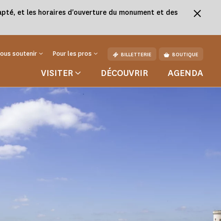
adapté, et les horaires d'ouverture du monument et des
ous soutenir
Pour les pros
BILLETTERIE
BOUTIQUE
VISITER
DÉCOUVRIR
AGENDA