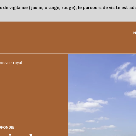
x de vigilance (jaune, orange, rouge), le parcours de visite est 
N
pouvoir royal
OFONDIE