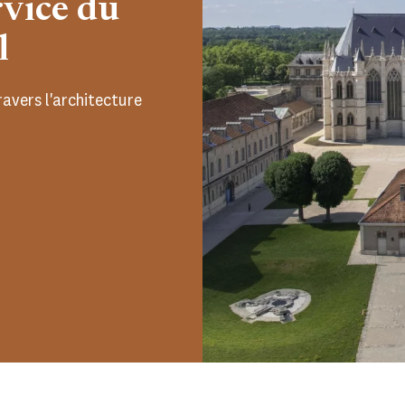
rvice du
l
ravers l'architecture