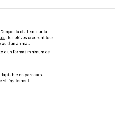
u Donjon du château sur la
tés
, les élèves créeront leur
 ou d'un animal.
îte d'un format minimum de
.
 adaptable en parcours-
 de 2h également.