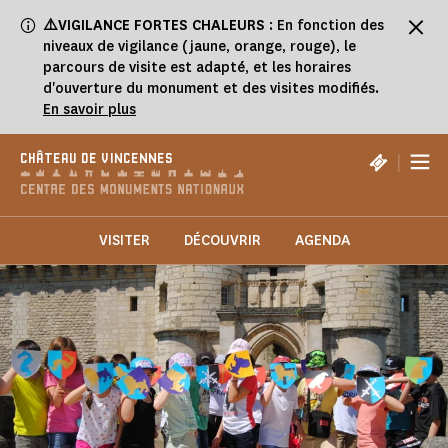
Panneau de gestion des cookies
⚠️VIGILANCE FORTES CHALEURS
: En fonction des
niveaux de vigilance (jaune, orange, rouge), le
parcours de visite est adapté, et les horaires
d'ouverture du monument et des visites modifiés.
En savoir plus
|
CHÂTEAU DE VINCENNES
VISITER
DÉCOUVRIR
AGENDA