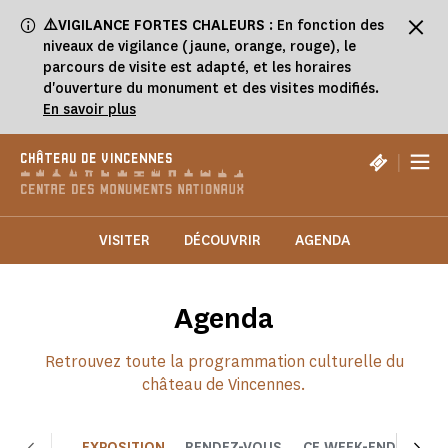
Panneau de gestion des cookies
⚠️VIGILANCE FORTES CHALEURS
: En fonction des
niveaux de vigilance (jaune, orange, rouge), le
parcours de visite est adapté, et les horaires
d'ouverture du monument et des visites modifiés.
En savoir plus
|
CHÂTEAU DE VINCENNES
VISITER
DÉCOUVRIR
AGENDA
Agenda
Retrouvez toute la programmation culturelle du
château de Vincennes.
EXPOSITION
RENDEZ-VOUS
CE WEEK-END
CHOI