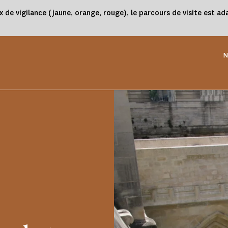
x de vigilance (jaune, orange, rouge), le parcours de visite est 
N