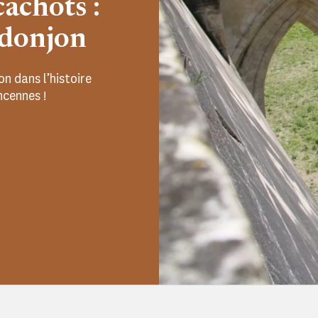
achots :
u donjon
n dans l’histoire
cennes !