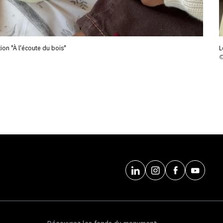
ion "À l'écoute du bois"
L
©