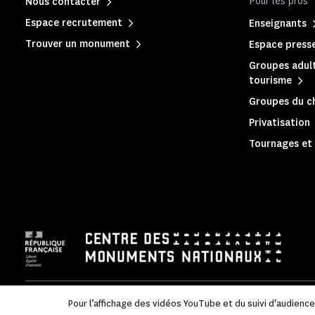
Pour les pros
Nous contacter
Espace recrutement
Enseignants
Trouver un monument
Espace press
Groupes adult
tourisme
Groupes du c
Privatisation
Tournages et 
Mentions légales
|
Politique de confidentialité
|
Informations
Pour l’affichage des vidéos YouTube et du suivi d'audienc