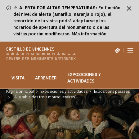
Panel de gestión de cookies
⚠️
ALERTA POR ALTAS TEMPERATURAS:
En función
del nivel de alerta (amarillo, naranja o rojo), el
recorrido de la visita podrá adaptarse y los
horarios de apertura del monumento o de las
visitas podrán modificarse.
Más información
.
|
CASTILLO DE VINCENNES
EXPOSICIONES Y
VISITA
APRENDER
ACTIVIDADES
Página principal
Exposiciones y actividades
Expositions passées
"À la table des trois mousquetaires"