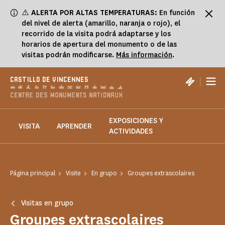
Panel de gestión de cookies
⚠️
ALERTA POR ALTAS TEMPERATURAS:
En función
del nivel de alerta (amarillo, naranja o rojo), el
recorrido de la visita podrá adaptarse y los
horarios de apertura del monumento o de las
visitas podrán modificarse.
Más información
.
|
CASTILLO DE VINCENNES
EXPOSICIONES Y
VISITA
APRENDER
ACTIVIDADES
Página principal
Visite
En grupo
Groupes extrascolaires
Visitas en grupo
Groupes extrascolaires