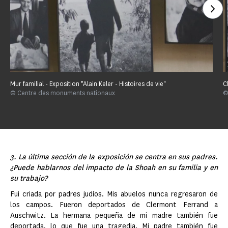
Ver
Mur familial - Exposition "Alain Keler - Histoires de vie"
C
© Centre des monuments nationaux
©
3. La última sección de la exposición se centra en sus padres.
¿Puede hablarnos del impacto de la Shoah en su familia y en
su trabajo?
Fui criada por padres judíos. Mis abuelos nunca regresaron de
los campos. Fueron deportados de Clermont Ferrand a
Auschwitz. La hermana pequeña de mi madre también fue
deportada, lo que fue una tragedia. Mi padre también fue