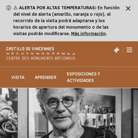
Panel de gestión de cookies
⚠️
ALERTA POR ALTAS TEMPERATURAS:
En función
del nivel de alerta (amarillo, naranja o rojo), el
recorrido de la visita podrá adaptarse y los
horarios de apertura del monumento o de las
visitas podrán modificarse.
Más información
.
|
CASTILLO DE VINCENNES
EXPOSICIONES Y
VISITA
APRENDER
ACTIVIDADES