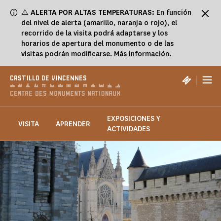
Panel de gestión de cookies
⚠️
ALERTA POR ALTAS TEMPERATURAS:
En función
del nivel de alerta (amarillo, naranja o rojo), el
recorrido de la visita podrá adaptarse y los
horarios de apertura del monumento o de las
visitas podrán modificarse.
Más información
.
|
CASTILLO DE VINCENNES
EXPOSICIONES Y
VISITA
APRENDER
ACTIVIDADES